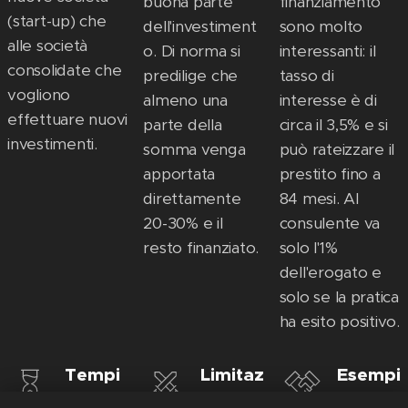
buona parte
finanziamento
(start-up) che
dell'investiment
sono molto
alle società
o. Di norma si
interessanti: il
consolidate che
predilige che
tasso di
vogliono
almeno una
interesse è di
effettuare nuovi
parte della
circa il 3,5% e si
investimenti.
somma venga
può rateizzare il
apportata
prestito fino a
direttamente
84 mesi. Al
20-30% e il
consulente va
resto finanziato.
solo l'1%
dell'erogato e
solo se la pratica
ha esito positivo.
Tempi
Limitaz
Esempi
stiche
ioni
o di