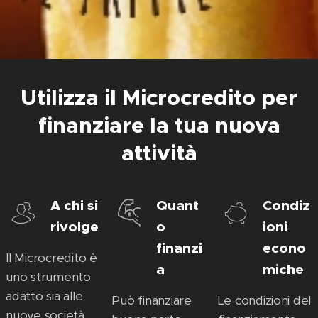
Utilizza il Microcredito per
finanziare la tua nuova
attività
A chi si
Quant
Condiz
rivolge
o
ioni
finanzi
econo
Il Microcredito è
a
miche
uno strumento
adatto sia alle
Può finanziare
Le condizioni del
nuove società