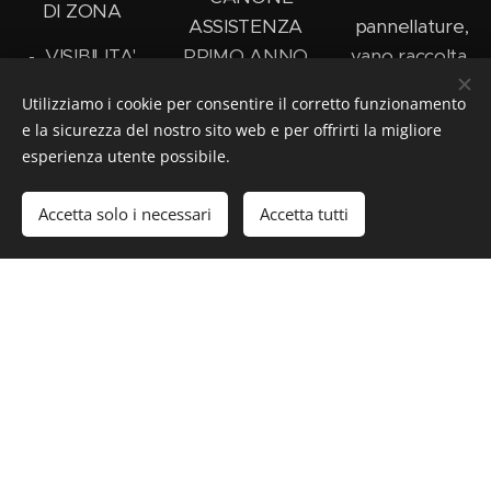
DI ZONA
ASSISTENZA
pannellature,
- VISIBILITA'
PRIMO ANNO
vano raccolta
SU WEB E
COMPRESO
differenziata,
Utilizziamo i cookie per consentire il corretto funzionamento
SOCIAL
grafica interna
- ESCLUSIVA
e la sicurezza del nostro sito web e per offrirti la migliore
in PVC
esperienza utente possibile.
Euro
DI ZONA
49.500,00+ iva
- INSEGNA
- VISIBILITA'
Accetta solo i necessari
Accetta tutti
ESTERNA
SU WEB E
LUMINOSA
SOCIAL
- SISTEMA
Euro
VIDEOSORVE
57.500,00+ iva
GLIANZA con
app per
smartphone